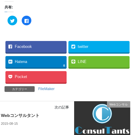
共有:
ク
F
リ
a
ッ
c
ク
e
し
b
て
o
T
o
w
k
Facebook
twitter
i
で
t
共
t
有
e
す
Hatena
LINE
r
る
で
に
0
共
は
有
ク
Pocket
(
リ
新
ッ
し
ク
い
し
FileMaker
カテゴリー
ウ
て
ィ
く
ン
だ
ド
さ
Webコンサル
ウ
い
次の記事
で
(
開
新
Webコンサルタント
き
し
ま
い
2015-08-15
す
ウ
)
ィ
ン