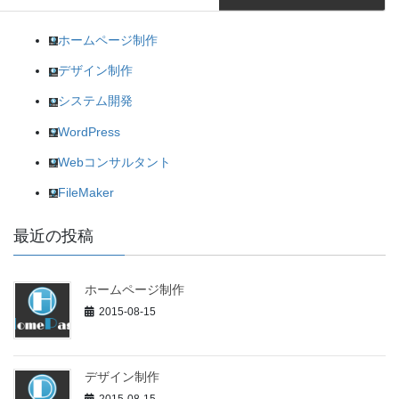
ド
ウ
で
開
ホームページ制作
き
ま
す
デザイン制作
)
システム開発
WordPress
Webコンサルタント
FileMaker
最近の投稿
ホームページ制作
2015-08-15
デザイン制作